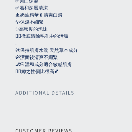
✅美白保濕
✅溫和深層清潔
🔺奶油精華🍼清爽白滑
💦保濕不繃緊
✨高密度的泡沫
👉🏻徹底清除毛孔中的污垢
.
🤩保持肌膚水潤 天然草本成分
🍃潔面後清爽不繃緊
👶🏻溫和成分適合敏感肌膚
👍🏻總之性價比很高💕
ADDITIONAL DETAILS
CUSTOMER REVIEWS