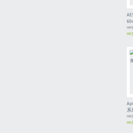
A
60
HK$
HK$
A
系
HK$
HK$