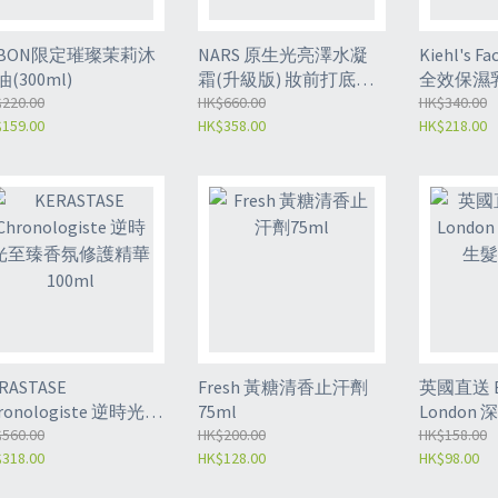
ABON限定璀璨茉莉沐
NARS 原生光亮澤水凝
Kiehl's Fa
(300ml)
霜(升級版) 妝前打底面
全效保濕乳
220.00
霜 50ml
HK$660.00
HK$340.00
159.00
HK$358.00
HK$218.00
RASTASE
Fresh 黃糖清香止汗劑
英國直送 B
ronologiste 逆時光至
75ml
Londo
香氛修護精華 100ml
560.00
HK$200.00
膜 200m
HK$158.00
318.00
HK$128.00
HK$98.00