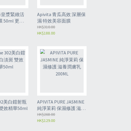
A 蜂皇漿緊緻活
Apivita 青瓜高效 深層保
50ml 更新
濕 特效美容面膜
作用
HK$310.00
HK$188.00
e 302美白鐳射瓶
APIVITA PURE JASMINE
雙效精華50ml
純淨茉莉 保濕修護 滋養
潤膚乳 200ML
HK$268.00
HK$129.00