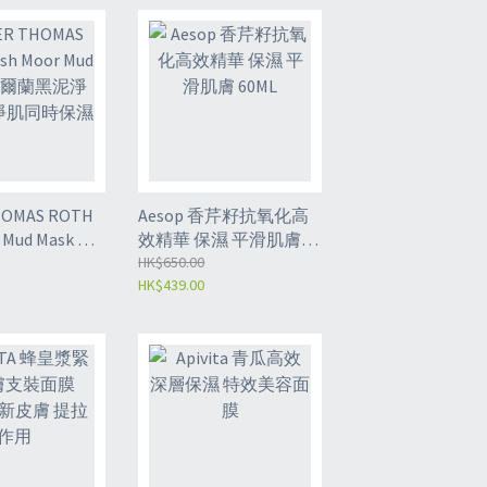
HOMAS ROTH
Aesop 香芹籽抗氧化高
r Mud Mask 愛
效精華 保濕 平滑肌膚
淨肌面膜 淨肌
60ML
HK$650.00
HK$439.00