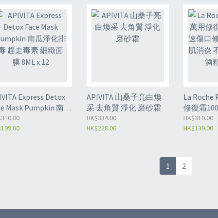
IVITA Express Detox
APIVITA 山桑子亮白煥
La Roche
ce Mask Pumpkin 南瓜
采 去角質 淨化 磨砂霜
修復霜10
化排毒 趕走毒素 細緻
310.00
HK$334.00
修復去疤 
HK$310.00
199.00
HK$228.00
HK$139.00
 8ML x 12
含防腐劑
1
2