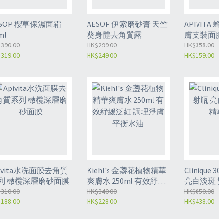
ESOP 櫻草保濕面霜
AESOP 伊索磨砂膏 天竺
APIVIT
ml
葵身體去角質露
膚支裝面膜 
390.00
HK$299.00
皮膚 提拉
HK$358.00
319.00
HK$249.00
HK$159.00
pivita水洗面膜去角質
Kiehl's 金盞花植物精華
Cliniqu
列 橄欖深層磨砂面膜
爽膚水 250ml 有效紓緩
亮白淡斑 
310.00
泛紅 調理淨膚 平衡水油
HK$340.00
HK$850.00
188.00
HK$228.00
HK$438.00