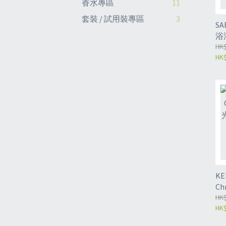
香水專區
11
套裝 / 試用裝專區
3
S
浴油
HK$
HK$
KE
Ch
臻
HK$
HK$