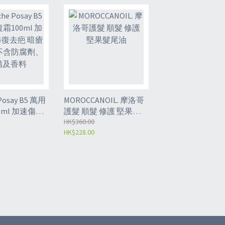
 Posay B5 萬用
MOROCCANOIL. 摩洛哥
0ml 加速傷口
護髮 順髮 修護 堅果髮
暗瘡肌消炎 不
尾油
HK$360.00
HK$228.00
、酒精及香料