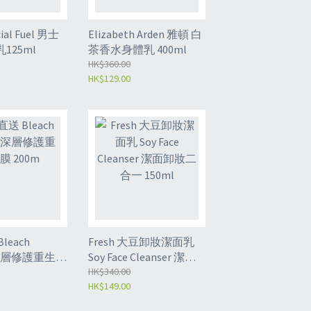
cial Fuel 男士
Elizabeth Arden 雅頓 白
125ml
茶香水身體乳 400ml
HK$360.00
HK$129.00
leach
Fresh 大豆卸妝潔面乳
n 深層修護重生髮
Soy Face Cleanser 潔面
卸妝二合一 150ml
HK$340.00
HK$149.00