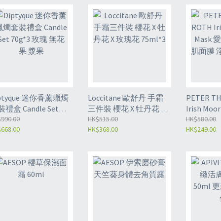
iptyque 迷你香薰蠟燭
Loccitane 歐舒丹 手霜
PETER T
禮盒 Candle Set
三件裝 櫻花 X 牡丹花 X
Irish Moo
0g*3 玫瑰 無花果 漿果
990.00
玫瑰花 75ml*3
HK$515.00
爾蘭黑泥
HK$580.00
668.00
HK$368.00
HK$249.00
同時保濕