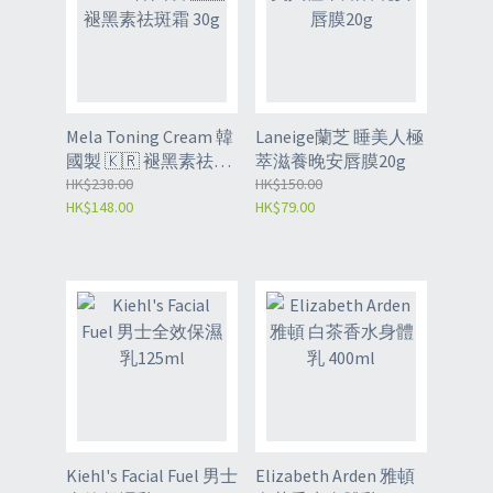
Mela Toning Cream 韓
Laneige蘭芝 睡美人極
國製 🇰🇷 褪黑素祛斑
萃滋養晚安唇膜20g
霜 30g
HK$238.00
HK$150.00
HK$148.00
HK$79.00
Kiehl's Facial Fuel 男士
Elizabeth Arden 雅頓