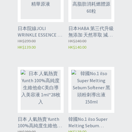
日本院線JOLI
日本HABA 第三代升級
WRINKLE ESSENCE 藥
無添加 天然萃取 減脂
用抗皺美白淡斑精華
HK$299.00
纖體 |提高脂肪消耗燃
HK$240.00
HK$139.00
HK$140.00
原液
體源 60粒
日本 人氣熱賣 Yunth
韓國No.1 ilso Super
100%高純度生維他命
Melting Sebum
C美白導入美容液
HK$289.00
Softener 黑頭粉刺導
HK$139.00