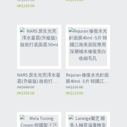
HK$189.00
1ml*28枚入
出液 150ml
NARS 原生光亮澤水凝
Rejuran 修復水光針面
霜(升級版) 妝前打底
膜40ml -5片 韓國江南
面霜 50ml
HK$660.00
美容院專用 深層補水
HK$235.00
HK$358.00
HK$119.00
修復美白收細毛孔