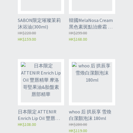
SABON限定璀璨茉莉
韓國MelaNosa Cream
沐浴油(300ml)
黑色素斑點治療霜 加
HK$220.00
強版 30g
HK$299.00
HK$159.00
HK$168.00
日本限定 ATTENIR
whoo 后 拱辰享 雪煥
Enrich Lip Oil 豐唇精
白潔顏泡沫 180ml
華 摩洛哥堅果油&胎
HK$108.00
HK$280.00
HK$119.00
盤素唇部精華