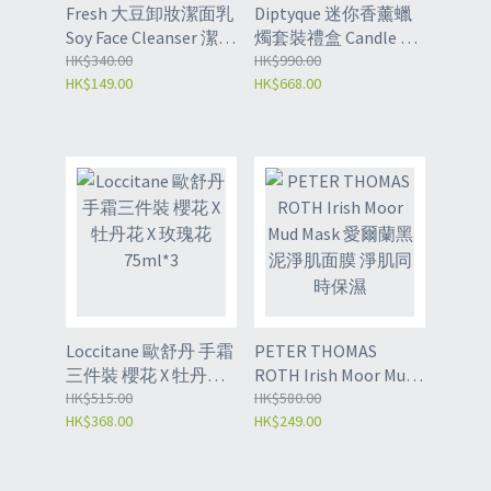
Fresh 大豆卸妝潔面乳
Diptyque 迷你香薰蠟
Soy Face Cleanser 潔面
燭套裝禮盒 Candle Set
卸妝二合一 150ml
HK$340.00
70g*3 玫瑰 無花果 漿
HK$990.00
HK$149.00
HK$668.00
果
Loccitane 歐舒丹 手霜
PETER THOMAS
三件裝 櫻花 X 牡丹花 X
ROTH Irish Moor Mud
玫瑰花 75ml*3
HK$515.00
Mask 愛爾蘭黑泥淨肌
HK$580.00
HK$368.00
HK$249.00
面膜 淨肌同時保濕