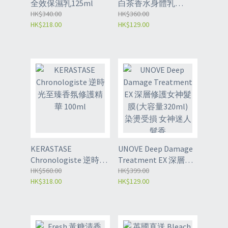
全效保濕乳125ml
白茶香水身體乳
HK$340.00
400ml
HK$360.00
HK$218.00
HK$129.00
KERASTASE
UNOVE Deep Damage
Chronologiste 逆時光
Treatment EX 深層修
至臻香氛修護精華
HK$560.00
護女神髮膜(大容量
HK$399.00
HK$318.00
HK$129.00
100ml
320ml) 染燙受損 女神
迷人髮香