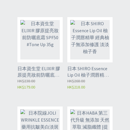
日本資生堂 ELIXIR 膠
日本 SHIRO Essence
原提亮妝前防曬底霜
Lip Oil 柚子潤唇精華
SPF50 #Tone Up 35g
HK$238.00
經典柚子無添加修護
HK$268.00
HK$179.00
HK$218.00
淡淡柚子香