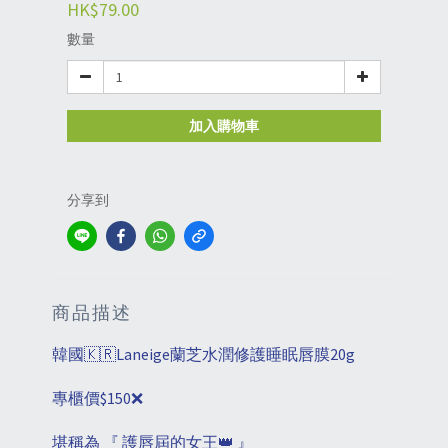
HK$79.00
數量
加入購物車
分享到
商品描述
韓國🇰🇷Laneige蘭芝水潤修護睡眠唇膜20g
專櫃價$150❌
堪稱為 『 護唇屆的女王👑 』