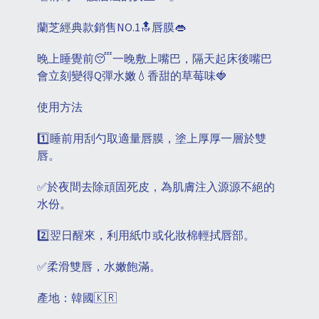
蘭芝經典款銷售NO.1🔝唇膜👄
晚上睡覺前😴一晚敷上嘴巴，隔天起床後嘴巴
會立刻變得Q彈水嫩💧香甜的草莓味🍓
使用方法
1️⃣睡前用刮勺取適量唇膜，塗上厚厚一層於雙
唇。
✅於夜間去除頑固死皮，為肌膚注入源源不絕的
水份。
2️⃣翌日醒來，利用紙巾或化妝棉輕拭唇部。
✅柔滑雙唇，水嫩飽滿。
產地：韓國🇰🇷