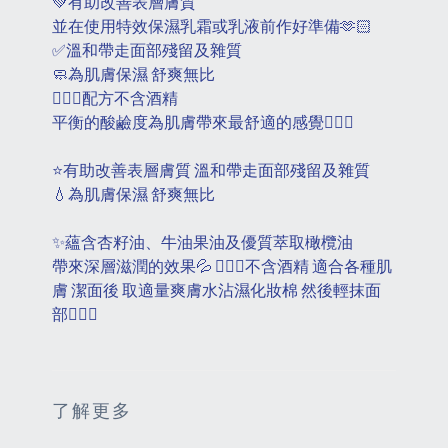
💚有助改善表層膚質
並在使用特效保濕乳霜或乳液前作好準備🫶🏻
✅溫和帶走面部殘留及雜質
🧼為肌膚保濕 舒爽無比
🙅🏻‍♀️配方不含酒精
平衡的酸鹼度為肌膚帶來最舒適的感覺💁🏻‍♀️
⭐️有助改善表層膚質 溫和帶走面部殘留及雜質
💧為肌膚保濕 舒爽無比
✨蘊含杏籽油、牛油果油及優質萃取橄欖油
帶來深層滋潤的效果💦 🙅🏻‍♀️不含酒精 適合各種肌
膚 潔面後 取適量爽膚水沾濕化妝棉 然後輕抹面
部💁🏻‍♀️
了解更多