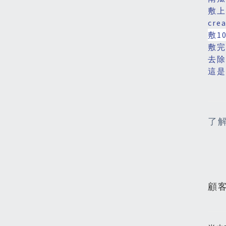
敷上
cr
敷1
敷完
去除
這是
了
顧