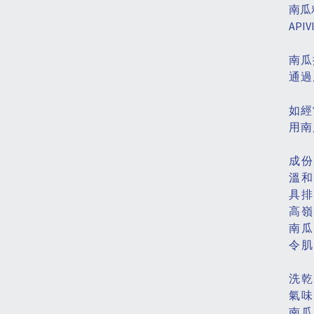
南瓜
AP
南瓜
通過
如經
用南
成份
溫和
具排
高嶺
南瓜
令肌
洗乾
氣味
南瓜