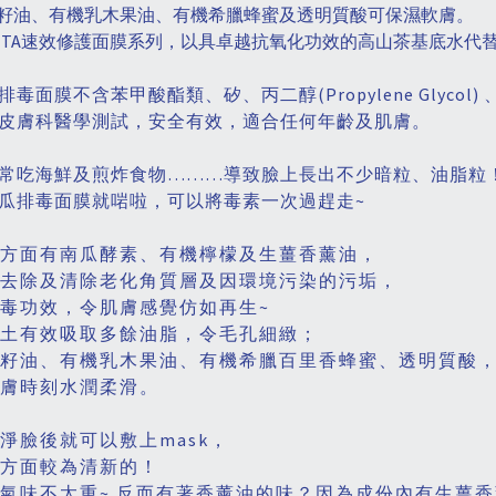
籽油、有機乳木果油、有機希臘蜂蜜及透明質酸可保濕軟膚。
IVITA速效修護面膜系列，以具卓越抗氧化功效的高山茶基底水代
排毒面膜不含苯甲酸酯類、矽、丙二醇(Propylene Glycol)
皮膚科醫學測試，安全有效，適合任何年齡及肌膚。
常吃海鮮及煎炸食物………導致臉上長出不少暗粒、油脂粒
瓜排毒面膜就啱啦，可以將毒素一次過趕走~
方面有南瓜酵素、有機檸檬及生薑香薰油，
去除及清除老化角質層及因環境污染的污垢，
毒功效，令肌膚感覺仿如再生~
土有效吸取多餘油脂，令毛孔細緻；
籽油、有機乳木果油、有機希臘百里香蜂蜜、透明質酸
膚時刻水潤柔滑。
淨臉後就可以敷上mask，
方面較為清新的！
氣味不太重~ 反而有著香薰油的味？因為成份內有生薑