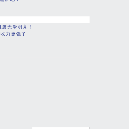
肌膚光滑明亮！
收力更強了~