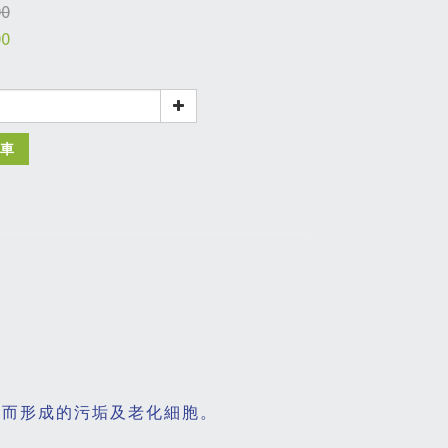
00
00
車
染而形成的污垢及老化細胞。