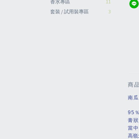
香水專區
11
套裝 / 試用裝專區
3
商
南瓜排
95
膏狀
當中
高嶺