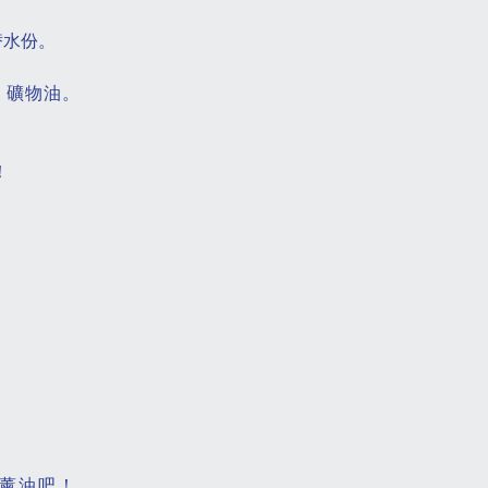
替水份。
 、礦物油。
！
，
香薰油吧！