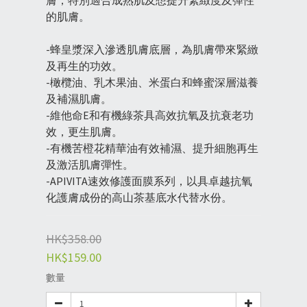
膚，特別適合成熟肌及想提升緊緻度及彈性
的肌膚。
-蜂皇漿深入滲透肌膚底層，為肌膚帶來緊緻
及再生的功效。
-橄欖油、乳木果油、米蛋白和蜂蜜深層滋養
及補濕肌膚。
-維他命E和有機綠茶具高效抗氧及抗衰老功
效，更生肌膚。
-有機苦橙花精華油有效補濕、提升細胞再生
及激活肌膚彈性。
-APIVITA速效修護面膜系列，以具卓越抗氧
化護膚成份的高山茶基底水代替水份。
HK$358.00
HK$159.00
數量