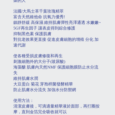
燥的人
法國
大馬士革千葉玫瑰精萃
/
富含天然維他命
抗氧力優秀
!
鎮靜舒緩
高保濕
維持肌膚彈性亮澤通透
水嫩嫩
~
再生因子
讓表皮得到綜合修護
5GF
抑制黑色素
保護肌膚
對抗老效果更直接
促進皮膚細胞的增殖
分化
加
速代謝
使各種受損皮膚修復和再生
刺激細胞外的大分子
玻尿酸
(
)
海藻醣
肌膚內天然
保護細胞膜防止水分流
NMF
失
維持肌膚水潤
大豆蛋白
菊花
芽孢桿菌發酵精華
防止肌膚水分流失
加強水分防禦網
使用方法：
清潔皮膚後，可滴適量精華液於面部，再打圈按
摩，直到金箔完全吸收就可以