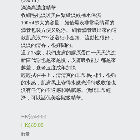
(100ml )
滴滴高濃度精華
收細毛孔淡斑美白緊緻淡紋補水保濕
100ml超大的容量，顏值爆表非常吸睛質的
滴管包裝方便又乾淨。 細看滴管吸出來的這
款肌底液????泛著細小金箔、流動性很好，
淡淡的清香，很好聞的。
過了25歲，我們皮膚的膠原蛋白一天天流逝
新陳代謝也越來越慢，皮膚吸收能力都越來
越差，衰老速度成年加快
輕輕拭在手上，清清爽的非常易抹開，很強
的水感，肌膚馬上變得水嫩光滑待吸收後也
沒有任何的不適感和黏膩感。價錢非常經
濟，可以話係美容院級精華。
HK$243.00
HK$89.00
數量