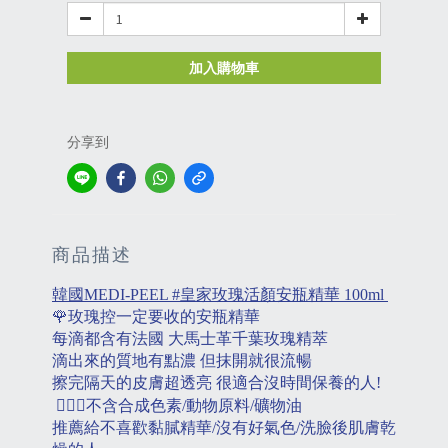
加入購物車
分享到
商品描述
韓國
皇家玫瑰活顏安瓶精華
MEDI-PEEL #
100ml
🌹
玫瑰控一定要收的安瓶精華
每滴都含有法國
大馬士革千葉玫瑰精萃
滴出來的質地有點濃
但抹開就很流暢
擦完隔天的皮膚超透亮
很適合沒時間保養的人
!
🙅🏻‍♀️
不含合成色素
動物原料
礦物油
/
/
推薦給不喜歡黏膩精華
沒有好氣色
洗臉後肌膚乾
/
/