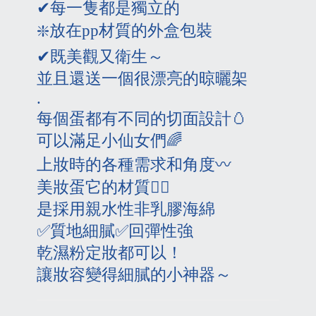
✔
每一隻都是獨立的
❇️
放在
pp
材質的外盒包裝
✔
既美觀又衛生～
並且還送一個很漂亮的晾曬架
.
每個蛋都有不同的切面設計
🥚
可以滿足小仙女們
🌈
上妝時的各種需求和角度
〰
美妝蛋它的材質
👇🏻
是採用親水性非乳膠海綿
✅
質地細膩
✅
回彈性強
乾濕粉定妝都可以！
讓妝容變得細膩的小神器～