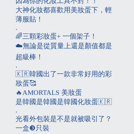
因為你的化妝工具不對！！
大神化妝都喜歡用美妝蛋下，輕
薄服貼！
.
🌈
三顆彩妝蛋
+
一個架子！
☁️
無論是從質量上還是顏值都是
超級棒！
.
🇰🇷
韓國出了一款非常好用的彩
妝蛋
🥰
🔥
AMORTALS
美妝蛋
是韓國是韓國是韓國化妝蛋
🇰🇷
.
光看外包裝是不是就被吸引了？
一盒❸只裝