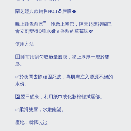
蘭芝經典款銷售NO.1🔝唇膜👄
晚上睡覺前😴一晚敷上嘴巴，隔天起床後嘴巴
會立刻變得Q彈水嫩💧香甜的草莓味🍓
使用方法
1️⃣睡前用刮勺取適量唇膜，塗上厚厚一層於雙
唇。
✅於夜間去除頑固死皮，為肌膚注入源源不絕的
水份。
2️⃣翌日醒來，利用紙巾或化妝棉輕拭唇部。
✅柔滑雙唇，水嫩飽滿。
產地：韓國🇰🇷