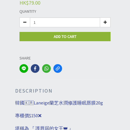
HK$79.00
QUANTITY
ADD TO CART
SHARE
DESCRIPTION
韓國🇰🇷Laneige蘭芝水潤修護睡眠唇膜20g
專櫃價$150❌
堪稱為 『 護唇屆的女王👑 』