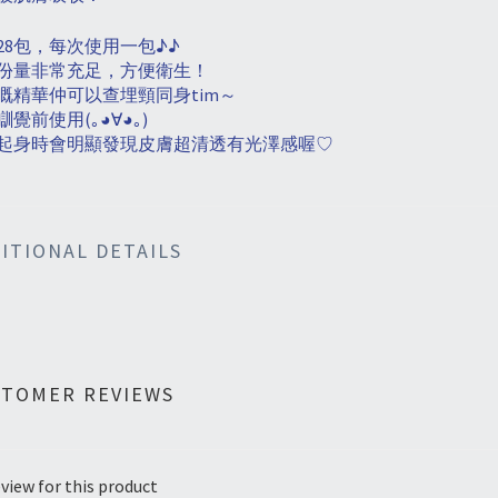
28
包，每次使用一包
♪♪
份量非常充足，方便衛生！
嘅精華仲可以查埋頸同身
tim
～
瞓覺前使用
(
｡
◕∀◕
｡
)
起身時會明顯發現皮膚超清透有光澤感喔
♡
ITIONAL DETAILS
STOMER REVIEWS
view for this product