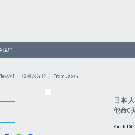
物流程
View All
按國家分類
From Japan
日本 人
他命C美
Yunth 1
RE