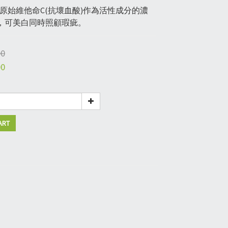
%原始維他命C(抗壞血酸)作為活性成分的濃
，可美白同時照顧瑕疵。
00
00
ART