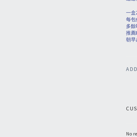
一盒
每包
多餘
推薦
朝早
ADD
CU
No re