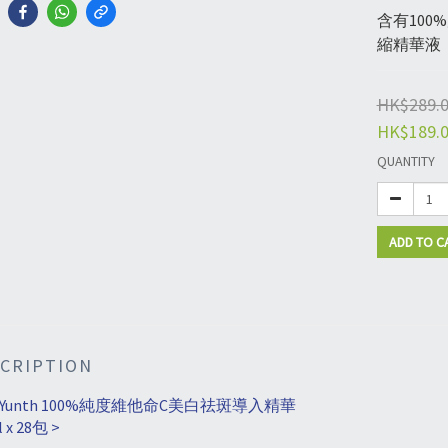
含有100
縮精華液
HK$289.
HK$189.
QUANTITY
ADD TO C
CRIPTION
Yunth 100%
純度維他命
C
美白祛斑導入精華
 x 28
包 >