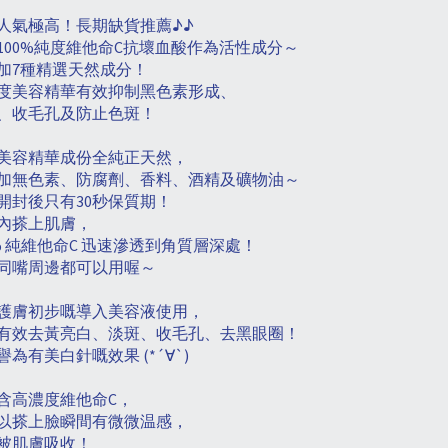
人氣極高！長期缺貨推薦
♪♪
100%
純度維他命
C
抗壞血酸作為活性成分～
加
7
種精選天然成分！
度美容精華有效抑制黑色素形成、
、收毛孔及防止色斑！
美容精華成份全純正天然，
加無色素、防腐劑、香料、酒精及礦物油～
開封後只有
30
秒保質期！
內搽上肌膚，
%
純維他命
C
迅速滲透到角質層深處！
同嘴周邊都可以用喔～
護膚初步嘅導入美容液使用，
有效去黃亮白、淡斑、收毛孔、去黑眼圈！
譽為有美白針嘅效果
(*´
∀
`)
含高濃度維他命
C
，
以搽上臉瞬間有微微温感，
被肌膚吸收！