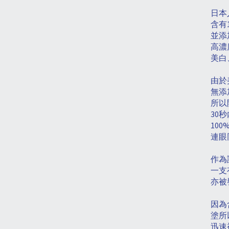
日本
含有
並添
高濃
美白
由於
無添
所以
30
秒
100
連眼
作為
一支
亦被
因為
塗所
迅速